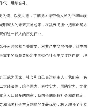
作气、继续奋斗。
以史为镜、以史明志，了解党团结带领人民为中华民族
光明宏大的未来贯通起来，在乱云飞渡中把牢正确方
我们这一代人的历史伟业。
念任何时候都至关重要。对共产主义的信仰，对中国
最重要的就是要坚定中国特色社会主义道路自信、理
真正成为国家、社会和自己命运的主人；我们在一穷
二大经济体，综合国力、科技实力、国防实力、文化
收入人口最多的国家；我国长期保持社会和谐稳定、
导和我国社会主义制度的显著优势，极大增强了全党