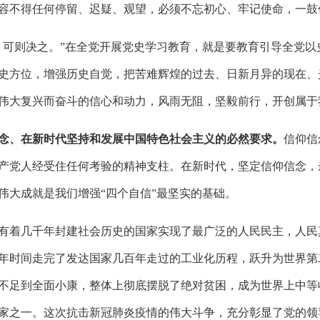
容不得任何停留、迟疑、观望，必须不忘初心、牢记使命，一鼓
，可则决之。”在全党开展党史学习教育，就是要教育引导全党
史方位，增强历史自觉，把苦难辉煌的过去、日新月异的现在、
伟大复兴而奋斗的信心和动力，风雨无阻，坚毅前行，开创属于
念、在新时代坚持和发展中国特色社会主义的必然要求。
信仰信
产党人经受住任何考验的精神支柱。在新时代，坚定信仰信念，
伟大成就是我们增强“四个自信”最坚实的基础。
有着几千年封建社会历史的国家实现了最广泛的人民民主，人民
年时间走完了发达国家几百年走过的工业化历程，跃升为世界第
不足到全面小康，整体上彻底摆脱了绝对贫困，成为世界上中等
家之一。这次抗击新冠肺炎疫情的伟大斗争，充分彰显了党的领