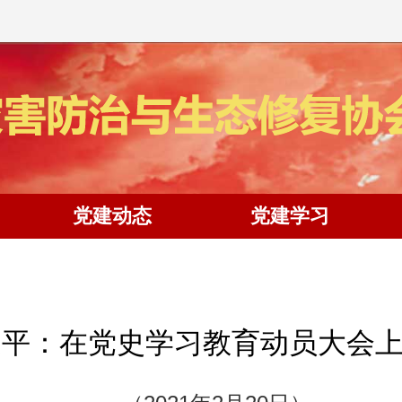
党建动态
党建学习
近平：在党史学习教育动员大会