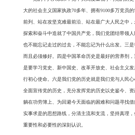
大的社会主义国家执政70多年、拥有9100多万党
前列、站在攻坚克难最前沿、站在最广大人民之中，
探索和奋斗中造就了中国共产党，我们党团结带领人
也不能忘记走过的过去，不能忘记为什么出发。三是
而且必须修好。四是中国革命历史是最好的营养剂，
是要学习党史、新中国史、改革开放史、社会主义发
行初心使命。六是我们党的历史就是我们党与人民心
全面宣传党的历史，充分发挥党的历史以史鉴今、资
躺在功劳簿上、为回避今天面临的困难和问题寻找借
实事求是的思想路线，分清主流和支流，坚持真理，
重要性和必要性的深刻认识。