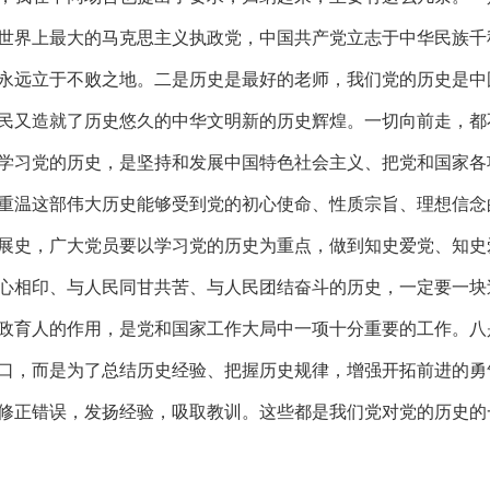
员的世界上最大的马克思主义执政党，中国共产党立志于中华民族
永远立于不败之地。二是历史是最好的老师，我们党的历史是中
民又造就了历史悠久的中华文明新的历史辉煌。一切向前走，都
学习党的历史，是坚持和发展中国特色社会主义、把党和国家各
重温这部伟大历史能够受到党的初心使命、性质宗旨、理想信念
展史，广大党员要以学习党的历史为重点，做到知史爱党、知史
心相印、与人民同甘共苦、与人民团结奋斗的历史，一定要一块
政育人的作用，是党和国家工作大局中一项十分重要的工作。八
口，而是为了总结历史经验、把握历史规律，增强开拓前进的勇
修正错误，发扬经验，吸取教训。这些都是我们党对党的历史的