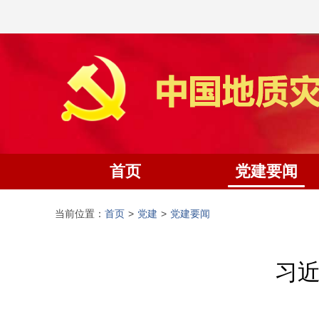
首页
党建要闻
当前位置：
首页
>
党建
>
党建要闻
习