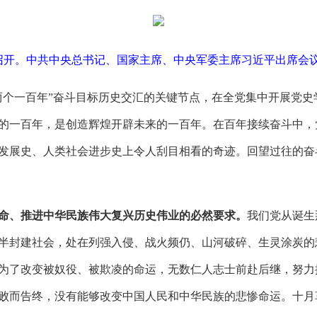
北京召开。中共中央总书记、国家主席、中央军委主席习近平出席会
两个一百年”奋斗目标历史交汇的关键节点，在全党集中开展党
的一百年，是创造辉煌开辟未来的一百年。在百年接续奋斗中，
发展史、人类社会进步史上令人刮目相看的奇迹。回望过往的奋
命、推进中华民族伟大复兴历史伟业的必然要求。
我们党从诞生
半封建社会，处在列强入侵、战火频仍、山河破碎、生灵涂炭的
为了改变被奴役、被欺凌的命运，无数仁人志士前赴后继，努力
败而告终，没有能够改变中国人民和中华民族的悲惨命运。十月