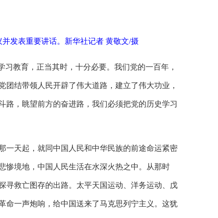
议并发表重要讲话。新华社记者 黄敬文/摄
史学习教育，正当其时，十分必要。我们党的一百年，
党团结带领人民开辟了伟大道路，建立了伟大功业，
斗路，眺望前方的奋进路，我们必须把党的历史学习
那一天起，就同中国人民和中华民族的前途命运紧密
悲惨境地，中国人民生活在水深火热之中。从那时
探寻救亡图存的出路。太平天国运动、洋务运动、戊
革命一声炮响，给中国送来了马克思列宁主义。这犹