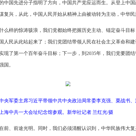
的中国先进分子指明了方向，中国共产党应运而生。从登上中国
谋复兴，从此，中国人民开始从精神上由被动转为主动，中华民
什么样的惊涛骇浪，我们党都始终把握历史主动、锚定奋斗目标
中国人民从此站起来了；我们党团结带领人民在社会主义革命和建
实现了第一个百年奋斗目标；下一步，到2035年，我们党要团
强国。
主席、中央军委主席习近平带领中共中央政治局常委李克强、栗战
上海中共一大会址纪念馆参观。新华社记者 兰红光/摄
在前、前途光明。同时，我们必须清醒认识到，中华民族伟大复