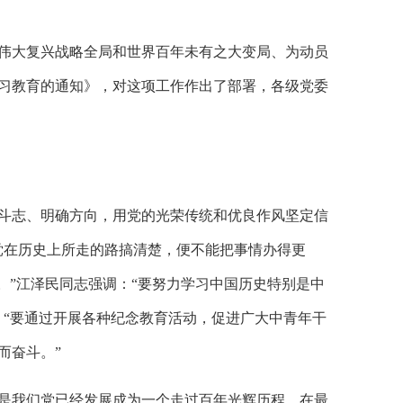
伟大复兴战略全局和世界百年未有之大变局、为动员
习教育的通知》，对这项工作作出了部署，各级党委
斗志、明确方向，用党的光荣传统和优良作风坚定信
党在历史上所走的路搞清楚，便不能把事情办得更
。”江泽民同志强调：“要努力学习中国历史特别是中
：“要通过开展各种纪念教育活动，促进广大中青年干
而奋斗。”
是我们党已经发展成为一个走过百年光辉历程、在最