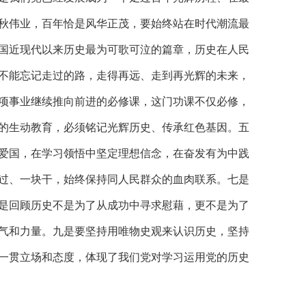
千秋伟业，百年恰是风华正茂，要始终站在时代潮流最
国近现代以来历史最为可歌可泣的篇章，历史在人民
不能忘记走过的路，走得再远、走到再光辉的未来，
项事业继续推向前进的必修课，这门功课不仅必修，
的生动教育，必须铭记光辉历史、传承红色基因。五
爱国，在学习领悟中坚定理想信念，在奋发有为中践
过、一块干，始终保持同人民群众的血肉联系。七是
是回顾历史不是为了从成功中寻求慰藉，更不是为了
气和力量。九是要坚持用唯物史观来认识历史，坚持
一贯立场和态度，体现了我们党对学习运用党的历史