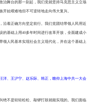
政治舞台的那一刻起，我们党就坚持马克思主义立场
族开始艰难地但不可逆转地走向伟大复兴。
，沿着正确方向坚定前行。我们党团结带领人民用近
设的基础上用40多年时间进行改革开放，全面建成小
结带领人民基本实现社会主义现代化，并在这个基础上
书、汪洋、王沪宁、赵乐际、韩正，瞻仰上海中共一大会
兴绝不是轻轻松松、敲锣打鼓就能实现的。我们面临