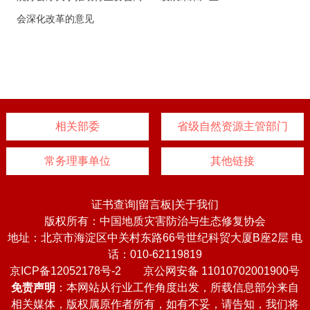
会深化改革的意见
相关部委
省级自然资源主管部门
常务理事单位
其他链接
证书查询
|
留言板
|
关于我们
版权所有：中国地质灾害防治与生态修复协会
地址：北京市海淀区中关村东路66号世纪科贸大厦B座2层 电
话：010-62119819
京ICP备12052178号-2
京公网安备 11010702001900号
免责声明
：本网站从行业工作角度出发，所载信息部分来自
相关媒体，版权属原作者所有，如有不妥，请告知，我们将