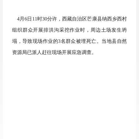
4月
6
日
11
时
30分许
，
西藏自治区芒康县纳西乡西村
组织群众开展排洪沟采挖作业时，周边土场发生坍
塌，导致现场作业的
3名群众被埋死亡。
当地县自然
资源局已派人赶往现场开展应急调查
。