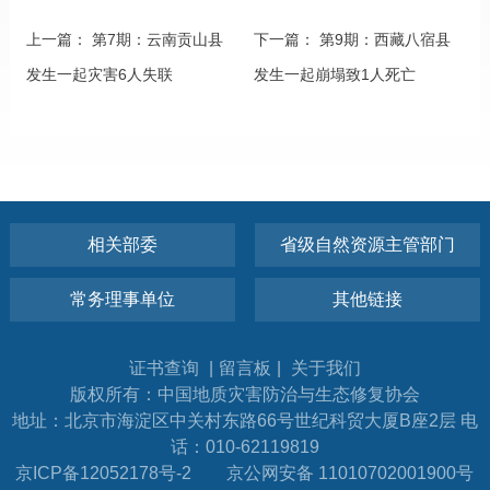
上一篇：
第7期：云南贡山县
下一篇：
第9期：西藏八宿县
发生一起灾害6人失联
发生一起崩塌致1人死亡
相关部委
省级自然资源主管部门
常务理事单位
其他链接
证书查询
|
留言板
|
关于我们
版权所有：中国地质灾害防治与生态修复协会
地址：北京市海淀区中关村东路66号世纪科贸大厦B座2层 电
话：010-62119819
京ICP备12052178号-2
京公网安备 11010702001900号