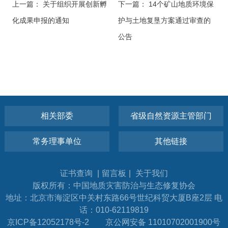
上一篇：
关于组织开展创新孵
下一篇：
14个矿山地质环境保
化成果申报的通知
护与土地复垦方案通过审查的
公告
相关部委
省级自然资源主管部门
常务理事单位
其他链接
证书查询
|
留言板
|
关于我们
版权所有：中国地质灾害防治与生态修复协会
地址：北京市海淀区中关村东路66号世纪科贸大厦B座2层 电
话：010-62119819
京ICP备12052178号-2
京公网安备 11010702001900号