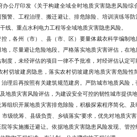
府办公厅印发《关于构建全域全时地质灾害隐患风险综
测预警、工程治理、搬迁避让、排危除险、培训演练等防
通干线、重点水利电力工程等全域地质灾害隐患风险。
，各州（市）、县（市、区）要量体裁衣科学编制地
用地，尽量避让危险地段。严格落实地质灾害评估，在地
估制度，未经评估的项目一律不予批准，对经评估认定可
农村切坡建房隐患，落实农村切坡建房地质灾害危险性
，治理后再按照有关建筑规范建房。严防城市地质风险，
查及地质灾害风险评估，为建设安全可控的韧性城市提供
组织开展地质灾害排危除险，积极探索程序简化、及
、市级统筹、县级负责、乡镇落实”要求，优先对地质灾
医院等实施搬迁避让。依据地质灾害隐患风险发现、管控