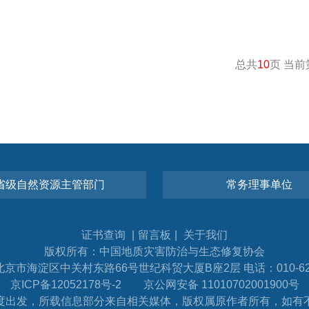
总共
10
页 当前
省级自然资源主管部门
常务理事单位
证书查询
|
留言板
|
关于我们
版权所有：中国地质灾害防治与生态修复协会
京市海淀区中关村东路66号世纪科贸大厦B座2层 电话：010-621
京ICP备12052178号-2
京公网安备 11010702001900号
度出发，所载信息部分来自相关媒体，版权属原作者所有，如有